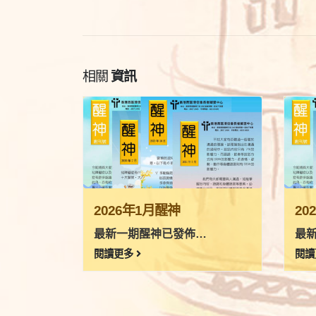
相關
資訊
2026年1月醒神
20
…
最新一期醒神已發佈…
最
閱讀更多
閱讀