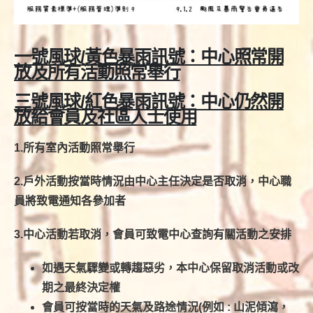
一號風球/
黃
色暴雨訊號
：中心照常開
放及所有活動照常舉行
三號風球/紅色暴雨訊號：中心仍然開
放給會員及社區人士使用
1.所有室內活動照常舉行
2.戶外活動按當時情況由中心主任決定是否取消，中心職
員將致電通知各參加者
3.中心活動若取消，會員可致電中心查詢有關活動之安排
如遇天氣驟變或轉趨惡劣，本中心保留取消活動或改
期之最終決定權
會員可按當時的天氣及路途情況(例如 : 山泥傾瀉，