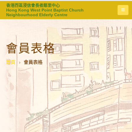
香港西區浸信會長者鄰里中心
Hong Kong West Point Baptist Church
Neighbourhood Elderly Centre
會員表格
首頁
會員表格
歡迎成為我們的會員！
點擊圖片可下載表格。
會員申請表格頁一